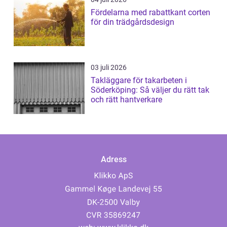
Fördelarna med rabattkant corten
för din trädgårdsdesign
03 juli 2026
Takläggare för takarbeten i
Söderköping: Så väljer du rätt tak
och rätt hantverkare
Adress