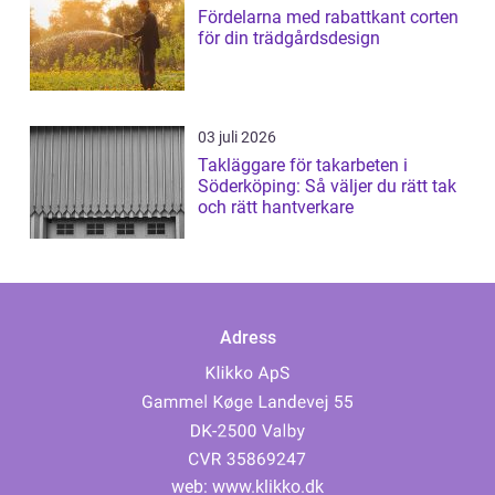
Fördelarna med rabattkant corten
för din trädgårdsdesign
03 juli 2026
Takläggare för takarbeten i
Söderköping: Så väljer du rätt tak
och rätt hantverkare
Adress
web:
www.klikko.dk