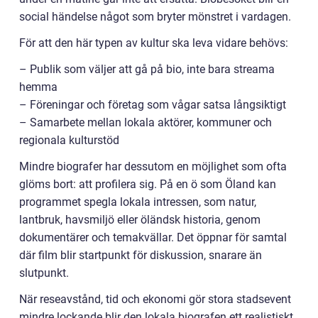
social händelse något som bryter mönstret i vardagen.
För att den här typen av kultur ska leva vidare behövs:
– Publik som väljer att gå på bio, inte bara streama
hemma
– Föreningar och företag som vågar satsa långsiktigt
– Samarbete mellan lokala aktörer, kommuner och
regionala kulturstöd
Mindre biografer har dessutom en möjlighet som ofta
glöms bort: att profilera sig. På en ö som Öland kan
programmet spegla lokala intressen, som natur,
lantbruk, havsmiljö eller öländsk historia, genom
dokumentärer och temakvällar. Det öppnar för samtal
där film blir startpunkt för diskussion, snarare än
slutpunkt.
När reseavstånd, tid och ekonomi gör stora stadsevent
mindre lockande blir den lokala biografen ett realistiskt,