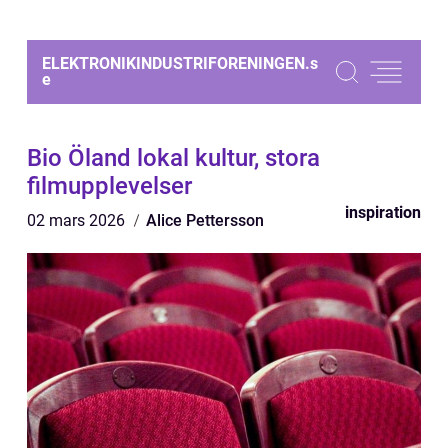
ELEKTRONIKINDUSTRIFORENINGEN.
s
e
Bio Öland lokal kultur, stora
filmupplevelser
inspiration
02 mars 2026
Alice Pettersson