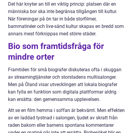
Det här knyter an till en viktig princip: platsen där en
människa bor ska inte begränsa tillgången till kultur.
När föreningar på ön tar in både storfilmer,
barnmatinéer och live-sänd kultur skapas en bredd som
annars mest förknippas med större städer.
Bio som framtidsfråga för
mindre orter
Framtiden för små biografer diskuteras ofta i skuggan
av streamingtjänster och storstadens multisalonger.
Men på Öland visar utvecklingen att lokala biografer
kan fylla en funktion som digitala plattformar aldrig
kan ersätta: den gemensamma upplevelsen.
Att se en film hemma i soffan är bekvämt. Men effekten
av en laddad tystnad i salongen, ljudet av skratt från
raden bakom eller barnens spontana kommentarer
under en matiné går inte att ersätta. Biobesöket blir en