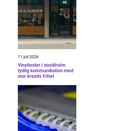
11 juli 2026
Vinyltexter i stockholm
tydlig kommunikation med
stor kreativ frihet