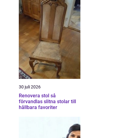
30 juli 2026
Renovera stol så
förvandlas slitna stolar till
hållbara favoriter