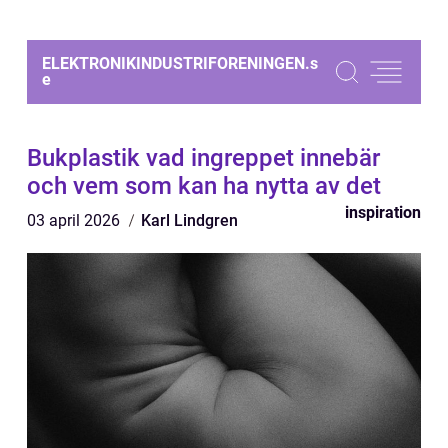
ELEKTRONIKINDUSTRIFORENINGEN.
s
e
Bukplastik vad ingreppet innebär
och vem som kan ha nytta av det
inspiration
03 april 2026
Karl Lindgren