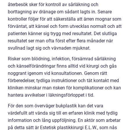
återbesök sker för kontroll av sårläkning och
borttagning av dränage om sådant lagts in. Senare
kontroller följer för att säkerställa att ärren mognar som
förväntat, att känsel och form utvecklas normalt och att
patienten känner sig trygg med resultatet. Det slutliga
resultatet ser man ofta först efter flera månader när
svullnad lagt sig och vävnaden mjuknat.
Risker som blödning, infektion, försämrad sårläkning
och känselförändringar finns alltid vid kirurgi och gås
noggrant igenom vid konsultationen. Genom rätt
förberedelser, tydliga instruktioner och tät kontakt med
kliniken minskar man risken för komplikationer och kan
hantera avvikelser i läkningsförloppet i tid.
För den som överväger bukplastik kan det vara
värdefullt att vända sig till en erfaren klinik med tydlig
information och lång uppföljning. En aktör som arbetar
på detta sätt är Estetisk plastikkirurgi E.L.W., som nås