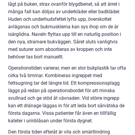
lågt på buken, strax ovanför blygdbenet, så att ärret i
många fall kan döljas av underkläder eller badkläder.
Huden och underhudsfettet lyfts upp, överskottet
avlägsnas och bukmusklerna kan sys ihop om de är
isärglidna. Naveln flyttas upp till en naturlig position i
den nya, stramare bukväggen. Såret sluts vanligtvis
med suturer som absorberas av kroppen och inte
behöver tas bort manuellt.
Operationstiden varierar, men en stor bukplastik tar ofta
cirka två timmar. Kombineras ingreppet med
fettsugning tar det längre tid. Ett kompressionsplagg
läggs på redan på operationsbordet för att minska
svullnad och ge stöd åt vävnaden. Vid större ingrepp
kan ett dränage läggas in för att leda bort sårvätska de
första dagarna. Vissa patienter får även en tillfällig
kateter i urinblåsan under första dygnet.
Den första tiden efteråt är vila och smärtlindring