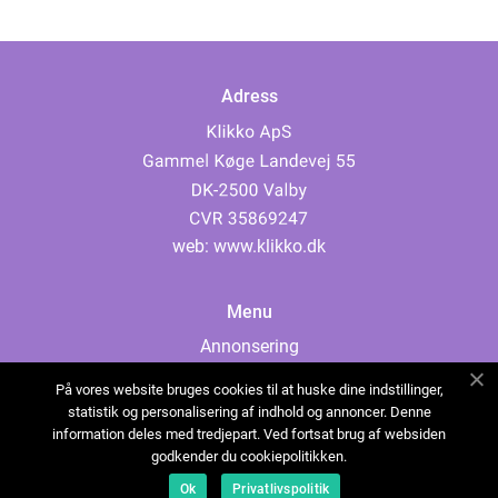
Adress
web:
www.klikko.dk
Menu
Annonsering
Om oss
På vores website bruges cookies til at huske dine indstillinger,
Cookies
statistik og personalisering af indhold og annoncer. Denne
information deles med tredjepart. Ved fortsat brug af websiden
Kontakta oss
godkender du cookiepolitikken.
Sitemap
Ok
Privatlivspolitik