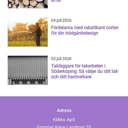
affär
04 juli 2026
Fördelarna med rabattkant corten
för din trädgårdsdesign
03 juli 2026
Takläggare för takarbeten i
Söderköping: Så väljer du rätt tak
och rätt hantverkare
Adress