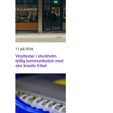
11 juli 2026
Vinyltexter i stockholm
tydlig kommunikation med
stor kreativ frihet