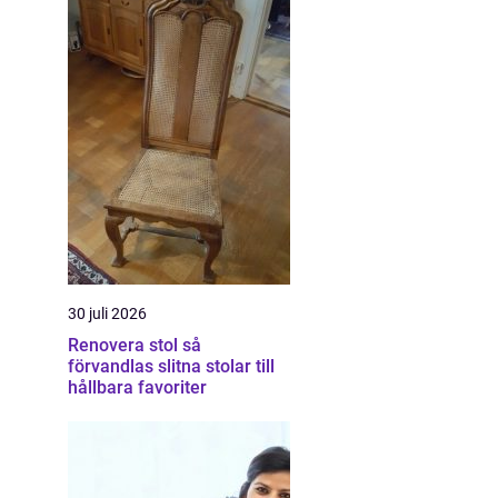
30 juli 2026
Renovera stol så
förvandlas slitna stolar till
hållbara favoriter