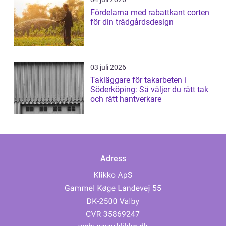
Fördelarna med rabattkant corten
för din trädgårdsdesign
03 juli 2026
Takläggare för takarbeten i
Söderköping: Så väljer du rätt tak
och rätt hantverkare
Adress