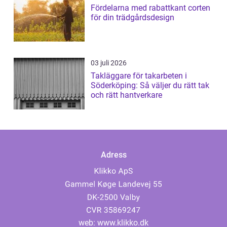
Fördelarna med rabattkant corten
för din trädgårdsdesign
03 juli 2026
Takläggare för takarbeten i
Söderköping: Så väljer du rätt tak
och rätt hantverkare
Adress
web:
www.klikko.dk