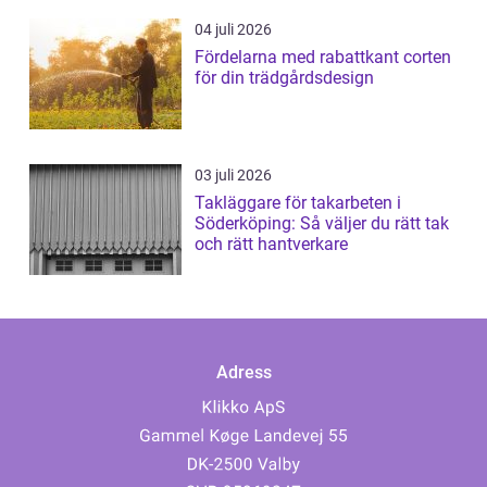
04 juli 2026
Fördelarna med rabattkant corten
för din trädgårdsdesign
03 juli 2026
Takläggare för takarbeten i
Söderköping: Så väljer du rätt tak
och rätt hantverkare
Adress