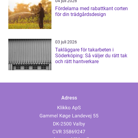
04 juli 2026
Fördelarna med rabattkant corten
för din trädgårdsdesign
03 juli 2026
Takläggare för takarbeten i
Söderköping: Så väljer du rätt tak
och rätt hantverkare
Adress