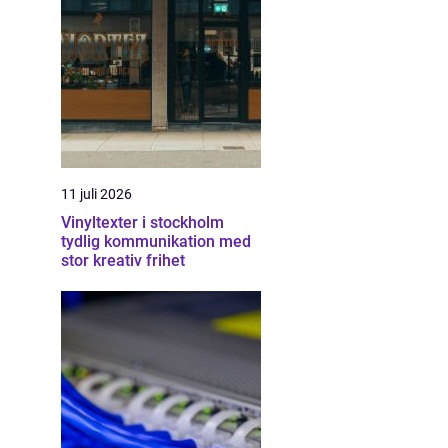
11 juli 2026
Vinyltexter i stockholm
tydlig kommunikation med
stor kreativ frihet