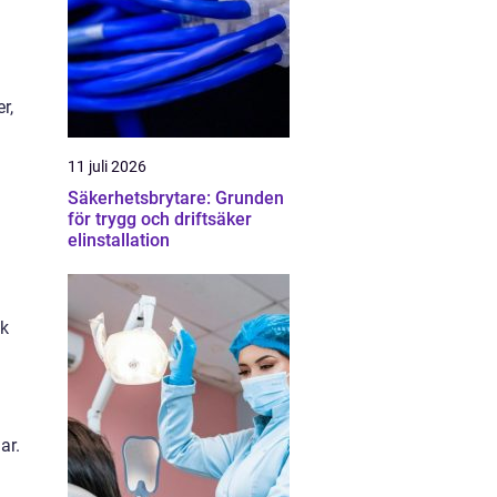
r,
11 juli 2026
Säkerhetsbrytare: Grunden
för trygg och driftsäker
elinstallation
ek
ar.