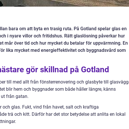
llan bara om att byta en trasig ruta. På Gotland spelar glas en
och i nyare villor och fritidshus. Rätt glaslösning påverkar hur
t mår över tid och hur mycket du betalar för uppvärmning. En
för lika mycket med energieffektivitet och byggnadsvård som
mästare gör skillnad på Gotland
per till med allt från fönsterrenovering och glasbyte till glasvägg
tet blir hem och byggnader som både håller längre, känns
 ut från gatan.
r och glas. Fukt, vind från havet, salt och kraftiga
de trä och kitt. Därför har det stor betydelse att anlita en lokal
tningar.