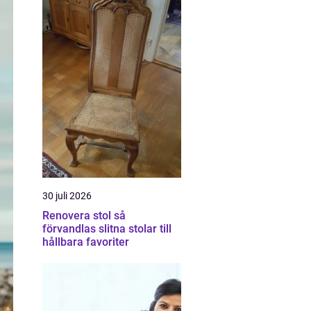
30 juli 2026
Renovera stol så
förvandlas slitna stolar till
hållbara favoriter