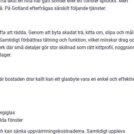
a akut en ruta har gått sönder eller ett fönster spruckit. Men
. På Gotland efterfrågas särskilt följande tjänster:
fta att rädda. Genom att byta skadat trä, kitta om, slipa och må
amtidigt förbättras tätning och funktion, vilket minskar drag o
erk där små detaljer gör stor skillnad som rätt kittprofil, noggran
lager.
är bostaden drar kallt kan ett glasbyte vara en enkel och effekti
rgiglas
alda fönster
och kan sänka uppvärmningskostnaderna. Samtidigt upplevs