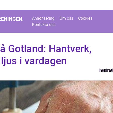
RENINGEN.
Annonsering
Om oss
Cookies
Kontakta oss
å Gotland: Hantverk,
 ljus i vardagen
inspirat