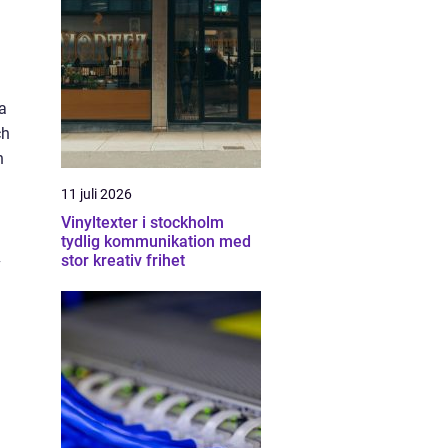
la
ch
n
11 juli 2026
Vinyltexter i stockholm
tydlig kommunikation med
stor kreativ frihet
v