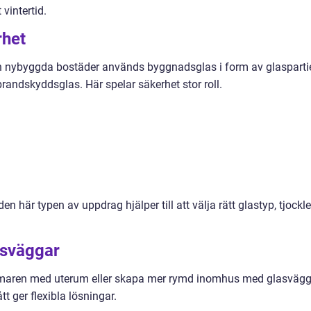
vintertid.
rhet
 och nybyggda bostäder används byggnadsglas i form av glaspartie
randskyddsglas. Här spelar säkerhet stor roll.
 här typen av uppdrag hjälper till att välja rätt glastyp, tjockl
asväggar
maren med uterum eller skapa mer rymd inomhus med glasvägg
t ger flexibla lösningar.