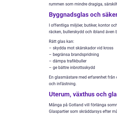
rummen som mindre dragiga, särskilt 
Byggnadsglas och säke
I offentliga miljöer, butiker, kontor
räcken, bullerskydd och ibland även b
Rätt glas kan:
– skydda mot skärskador vid kross
– begränsa brandspridning
– dämpa trafikbuller
– ge bättre inbrottsskydd
En glasmästare med erfarenhet från den
och infästning.
Uterum, växthus och gl
Många på Gotland vill förlänga som
Glaspartier som skräddarsys efter måt