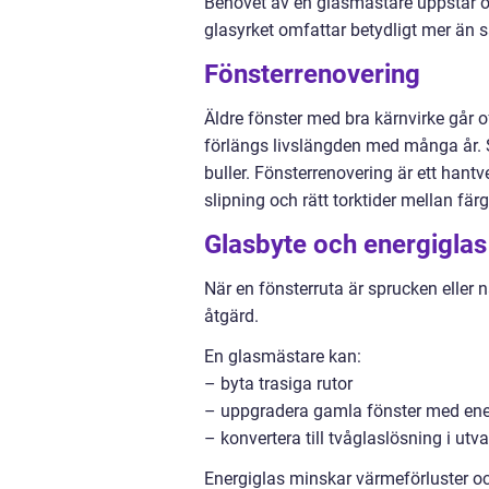
Behovet av en glasmästare uppstår oft
glasyrket omfattar betydligt mer än så
Fönsterrenovering
Äldre fönster med bra kärnvirke går o
förlängs livslängden med många år. S
buller. Fönsterrenovering är ett hantv
slipning och rätt torktider mellan färg
Glasbyte och energiglas
När en fönsterruta är sprucken eller n
åtgärd.
En glasmästare kan:
– byta trasiga rutor
– uppgradera gamla fönster med ene
– konvertera till tvåglaslösning i utv
Energiglas minskar värmeförluster 