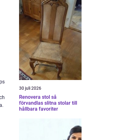
ips
30 juli 2026
Renovera stol så
och
förvandlas slitna stolar till
a.
hållbara favoriter