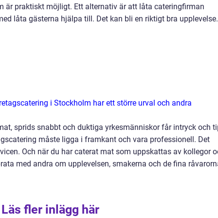
om är praktiskt möjligt. Ett alternativ är att låta cateringfirman
ed låta gästerna hjälpa till. Det kan bli en riktigt bra upplevelse.
retagscatering i Stockholm har ett större urval och andra
at, sprids snabbt och duktiga yrkesmänniskor får intryck och t
gscatering måste ligga i framkant och vara professionell. Det
vicen. Och när du har caterat mat som uppskattas av kollegor 
prata med andra om upplevelsen, smakerna och de fina råvarorn
Läs fler inlägg här