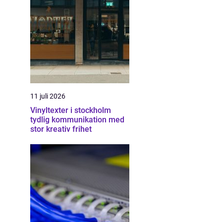
11 juli 2026
Vinyltexter i stockholm
tydlig kommunikation med
stor kreativ frihet