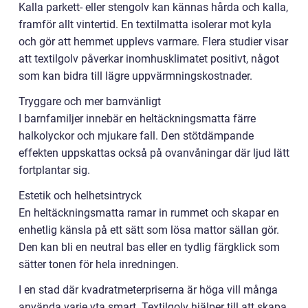
Kalla parkett- eller stengolv kan kännas hårda och kalla,
framför allt vintertid. En textilmatta isolerar mot kyla
och gör att hemmet upplevs varmare. Flera studier visar
att textilgolv påverkar inomhusklimatet positivt, något
som kan bidra till lägre uppvärmningskostnader.
Tryggare och mer barnvänligt
I barnfamiljer innebär en heltäckningsmatta färre
halkolyckor och mjukare fall. Den stötdämpande
effekten uppskattas också på ovanvåningar där ljud lätt
fortplantar sig.
Estetik och helhetsintryck
En heltäckningsmatta ramar in rummet och skapar en
enhetlig känsla på ett sätt som lösa mattor sällan gör.
Den kan bli en neutral bas eller en tydlig färgklick som
sätter tonen för hela inredningen.
I en stad där kvadratmeterpriserna är höga vill många
använda varje yta smart. Textilgolv hjälper till att skapa