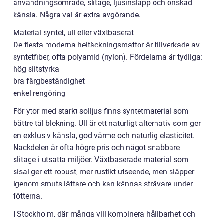
användningsområde, slitage, ljusinsläpp och önskad
känsla. Några val är extra avgörande.
Material syntet, ull eller växtbaserat
De flesta moderna heltäckningsmattor är tillverkade av
syntetfiber, ofta polyamid (nylon). Fördelarna är tydliga:
hög slitstyrka
bra färgbeständighet
enkel rengöring
För ytor med starkt solljus finns syntetmaterial som
bättre tål blekning. Ull är ett naturligt alternativ som ger
en exklusiv känsla, god värme och naturlig elasticitet.
Nackdelen är ofta högre pris och något snabbare
slitage i utsatta miljöer. Växtbaserade material som
sisal ger ett robust, mer rustikt utseende, men släpper
igenom smuts lättare och kan kännas strävare under
fötterna.
I Stockholm, där många vill kombinera hållbarhet och