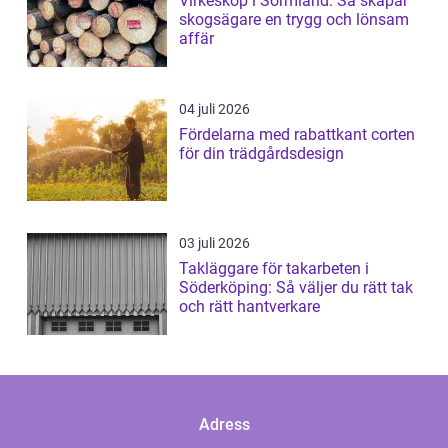
Virkesköp i Sörmland: Så skapar
skogsägare en trygg och lönsam
affär
04 juli 2026
Fördelarna med rabattkant corten
för din trädgårdsdesign
03 juli 2026
Takläggare för takarbeten i
Söderköping: Så väljer du rätt tak
och rätt hantverkare
Adress