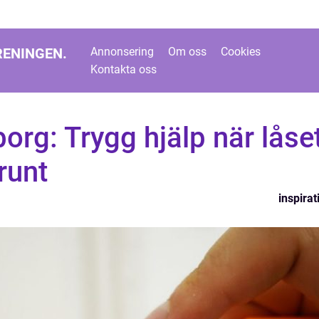
RENINGEN.
Annonsering
Om oss
Cookies
Kontakta oss
borg: Trygg hjälp när låse
runt
inspirat