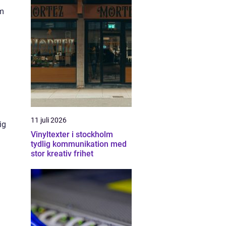
om
11 juli 2026
ig
Vinyltexter i stockholm
tydlig kommunikation med
stor kreativ frihet