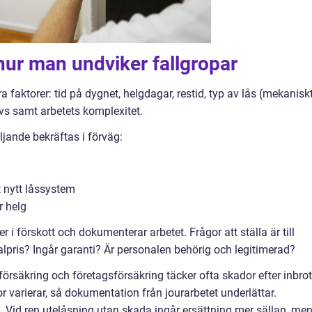
 hur man undviker fallgropar
ra faktorer: tid på dygnet, helgdagar, restid, typ av lås (mekanisk
övs samt arbetets komplexitet.
ljande bekräftas i förväg:
t nytt låssystem
r helg
r i förskott och dokumenterar arbetet. Frågor att ställa är till
alpris? Ingår garanti? Är personalen behörig och legitimerad?
örsäkring och företagsförsäkring täcker ofta skador efter inbrot
kor varierar, så dokumentation från jourarbetet underlättar.
. Vid ren utelåsning utan skada ingår ersättning mer sällan, me