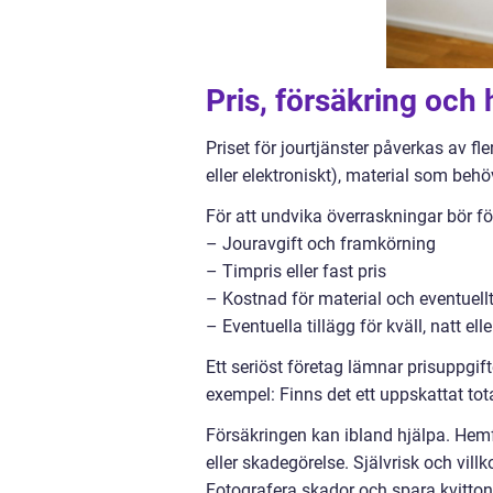
Pris, försäkring och
Priset för jourtjänster påverkas av fle
eller elektroniskt), material som beh
För att undvika överraskningar bör fö
– Jouravgift och framkörning
– Timpris eller fast pris
– Kostnad för material och eventuell
– Eventuella tillägg för kväll, natt elle
Ett seriöst företag lämnar prisuppgifte
exempel: Finns det ett uppskattat tot
Försäkringen kan ibland hjälpa. Hemf
eller skadegörelse. Självrisk och vill
Fotografera skador och spara kvitton