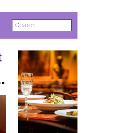
t
ion