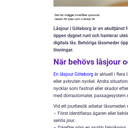
Låsjour i Göteborg är en akuttjänst 
öppen dygnet runt och hanterar utelå
digitala lås. Behöriga låssmeder öpp
lösningar.
När behövs låsjour o
En låsjour Göteborg
är aktuell i fler
eller avbruten nyckel. Andra situatione
nycklar som fastnat eller skador efte
med dörrautomater, passagesystem el
Vid ett jourbesök arbetar låssmeden 
– Först identifieras ägaren eller behö
seriös jour.
– Därefter görs en snabb felsökning. M