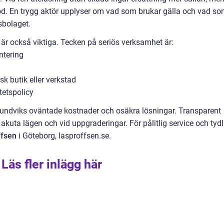
stöd. En trygg aktör upplyser om vad som brukar gälla och vad s
sbolaget.
r också viktiga. Tecken på seriös verksamhet är:
ntering
k butik eller verkstad
itetspolicy
 undviks oväntade kostnader och osäkra lösningar. Transparent
akuta lägen och vid uppgraderingar. För pålitlig service och tydl
ffsen
i Göteborg, lasproffsen.se.
Läs fler inlägg här