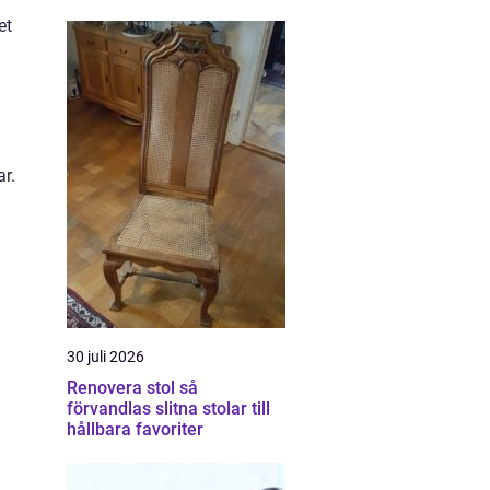
et
ar.
30 juli 2026
Renovera stol så
förvandlas slitna stolar till
hållbara favoriter