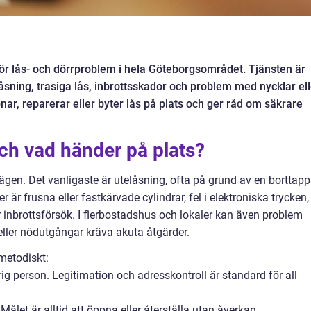
för lås- och dörrproblem i hela Göteborgsområdet. Tjänsten är
sning, trasiga lås, inbrottsskador och problem med nycklar ell
nar, reparerar eller byter lås på plats och ger råd om säkrare
ch vad händer på plats?
a lägen. Det vanligaste är utelåsning, ofta på grund av en borttap
r är frusna eller fastkärvade cylindrar, fel i elektroniska trycken,
r inbrottsförsök. I flerbostadshus och lokaler kan även problem
ler nödutgångar kräva akuta åtgärder.
metodiskt:
rig person. Legitimation och adresskontroll är standard för all
ålet är alltid att öppna eller återställa utan åverkan.