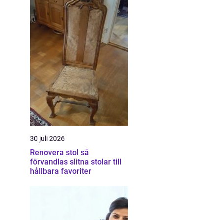
30 juli 2026
Renovera stol så
förvandlas slitna stolar till
hållbara favoriter