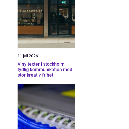
11 juli 2026
Vinyltexter i stockholm
tydlig kommunikation med
stor kreativ frihet