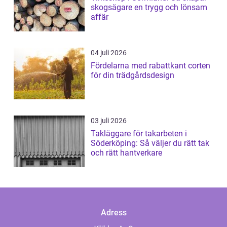
skogsägare en trygg och lönsam
affär
04 juli 2026
Fördelarna med rabattkant corten
för din trädgårdsdesign
03 juli 2026
Takläggare för takarbeten i
Söderköping: Så väljer du rätt tak
och rätt hantverkare
Adress