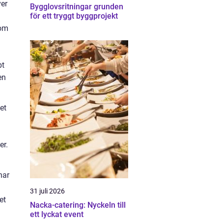
ver
Bygglovsritningar grunden
för ett tryggt byggprojekt
 om
.
bt
en
et
g
er.
har
31 juli 2026
et
Nacka-catering: Nyckeln till
ett lyckat event