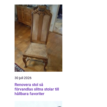
30 juli 2026
Renovera stol så
förvandlas slitna stolar till
hållbara favoriter