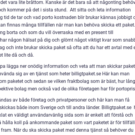
det vara lite bråttom. Kanske är det bara så att någonting behö
och kommer på det i sista stund. Att sitta och leta information
ång tid de tar och vad porto kostnaden blir brukar kännas jobbigt
an finnas många tillfällen när man kan behöva skicka ett paket
ng borta och som du vill överraska med en present till
e har någon hälsat på dig och glömt något viktigt kvar som snab
g och inte brukar skicka paket så ofta att du har ett avtal med 
t lite då och då.
ippa lägga ner onödig information och veta att man skickar paket
nvända sig av en tjänst som heter billigtpaket.se Här kan man
 om paketet och sedan se vilken fraktbolag som är bäst, hur lån
spektive bolag men också vad de olika företagen har för portopris
vändas av både företag och privatpersoner och här kan man få
kickas både inom Sverige och till andra länder.
Billigtpaket.se
lat en väldigt användarvänlig sida som är enkelt att förstå och
hålla koll på ankommande paket som vart paketet är för tillfäll
fram. När du ska skicka paket med denna tjänst så behöver du