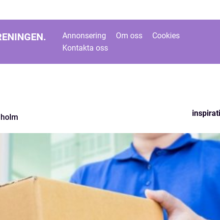
RENINGEN.
Annonsering
Om oss
Cookies
Kontakta oss
inspirat
nholm