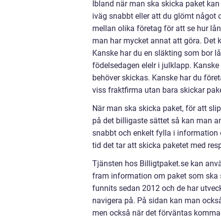
Ibland när man ska skicka paket kan 
iväg snabbt eller att du glömt något 
mellan olika företag för att se hur l
man har mycket annat att göra. Det k
Kanske har du en släkting som bor lå
födelsedagen elelr i julklapp. Kansk
behöver skickas. Kanske har du företa
viss fraktfirma utan bara skickar pake
När man ska skicka paket, för att sl
på det billigaste sättet så kan man a
snabbt och enkelt fylla i information
tid det tar att skicka paketet med re
Tjänsten hos Billigtpaket.se kan an
fram information om paket som ska s
funnits sedan 2012 och de har utveck
navigera på. På sidan kan man också 
men också när det förväntas komma 