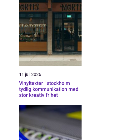
11 juli 2026
Vinyltexter i stockholm
tydlig kommunikation med
stor kreativ frihet