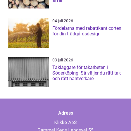
affär
04 juli 2026
Fördelarna med rabattkant corten
för din trädgårdsdesign
03 juli 2026
Takläggare för takarbeten i
Söderköping: Så väljer du rätt tak
och rätt hantverkare
Adress