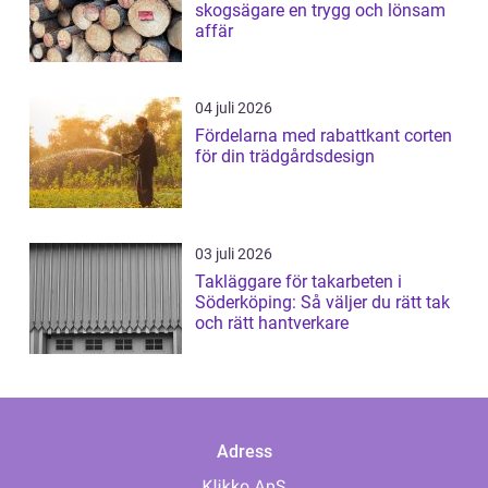
skogsägare en trygg och lönsam
affär
04 juli 2026
Fördelarna med rabattkant corten
för din trädgårdsdesign
03 juli 2026
Takläggare för takarbeten i
Söderköping: Så väljer du rätt tak
och rätt hantverkare
Adress