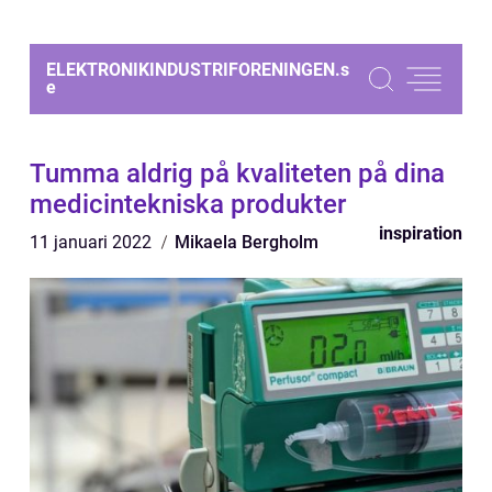
ELEKTRONIKINDUSTRIFORENINGEN.
s
e
Tumma aldrig på kvaliteten på dina
medicintekniska produkter
inspiration
11 januari 2022
Mikaela Bergholm