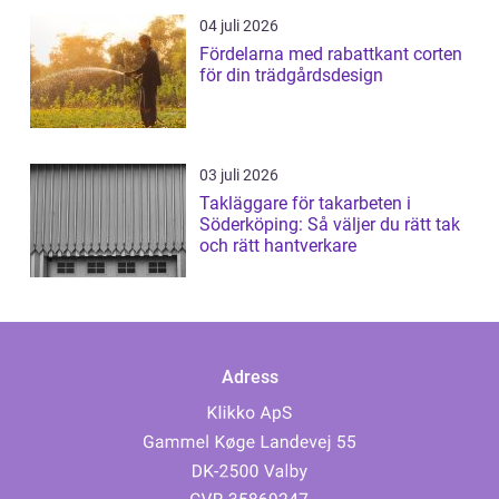
04 juli 2026
Fördelarna med rabattkant corten
för din trädgårdsdesign
03 juli 2026
Takläggare för takarbeten i
Söderköping: Så väljer du rätt tak
och rätt hantverkare
Adress