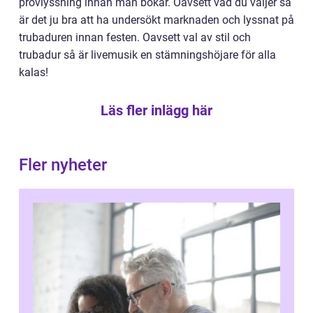
provlyssning innan man bokar. Oavsett vad du väljer så
är det ju bra att ha undersökt marknaden och lyssnat på
trubaduren innan festen. Oavsett val av stil och
trubadur så är livemusik en stämningshöjare för alla
kalas!
Läs fler inlägg här
Fler nyheter