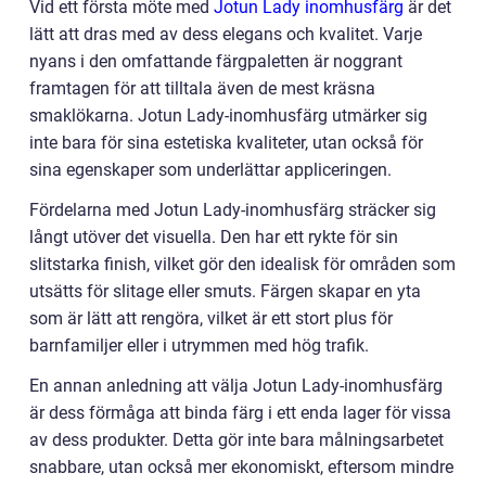
Vid ett första möte med
Jotun Lady inomhusfärg
är det
lätt att dras med av dess elegans och kvalitet. Varje
nyans i den omfattande färgpaletten är noggrant
framtagen för att tilltala även de mest kräsna
smaklökarna. Jotun Lady-inomhusfärg utmärker sig
inte bara för sina estetiska kvaliteter, utan också för
sina egenskaper som underlättar appliceringen.
Fördelarna med Jotun Lady-inomhusfärg sträcker sig
långt utöver det visuella. Den har ett rykte för sin
slitstarka finish, vilket gör den idealisk för områden som
utsätts för slitage eller smuts. Färgen skapar en yta
som är lätt att rengöra, vilket är ett stort plus för
barnfamiljer eller i utrymmen med hög trafik.
En annan anledning att välja Jotun Lady-inomhusfärg
är dess förmåga att binda färg i ett enda lager för vissa
av dess produkter. Detta gör inte bara målningsarbetet
snabbare, utan också mer ekonomiskt, eftersom mindre