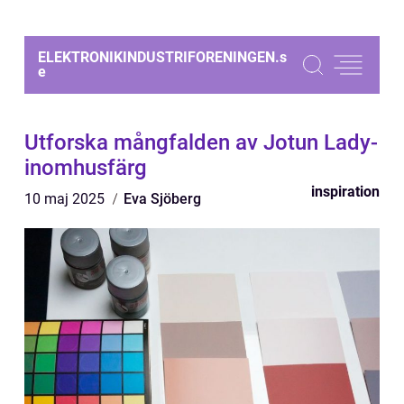
ELEKTRONIKINDUSTRIFORENINGEN.
s
e
Utforska mångfalden av Jotun Lady-
inomhusfärg
inspiration
10 maj 2025
Eva Sjöberg