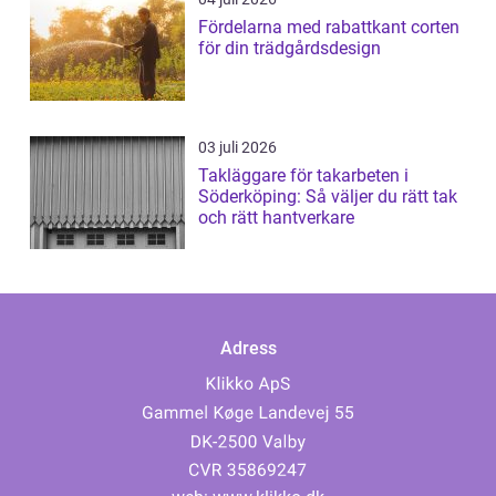
Fördelarna med rabattkant corten
för din trädgårdsdesign
03 juli 2026
Takläggare för takarbeten i
Söderköping: Så väljer du rätt tak
och rätt hantverkare
Adress