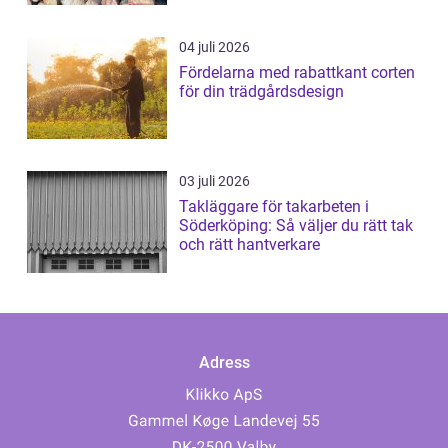
04 juli 2026
Fördelarna med rabattkant corten
för din trädgårdsdesign
03 juli 2026
Takläggare för takarbeten i
Söderköping: Så väljer du rätt tak
och rätt hantverkare
Adress