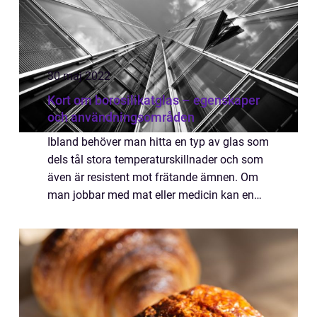
30 maj 2022
Kort om borosilikatglas – egenskaper
och användningsområden
Ibland behöver man hitta en typ av glas som
dels tål stora temperaturskillnader och som
även är resistent mot frätande ämnen. Om
man jobbar med mat eller medicin kan en
sådan typ av glas vara aktuell. Letar ni efter
bra borosilikatglasbör ni kolla me...