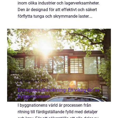
inom olika industrier och lagerverksamheter.
Den är designad för att effektivt och säkert
förflytta tunga och skrymmande laster.
Genom åren har transportvagnar utvecklats
...
04 februari 2025
Entreprenadbesiktning: En viktig del av
byggprocessen
I byggnationens värld är processen från
ritning till färdigställande fylld med detaljer