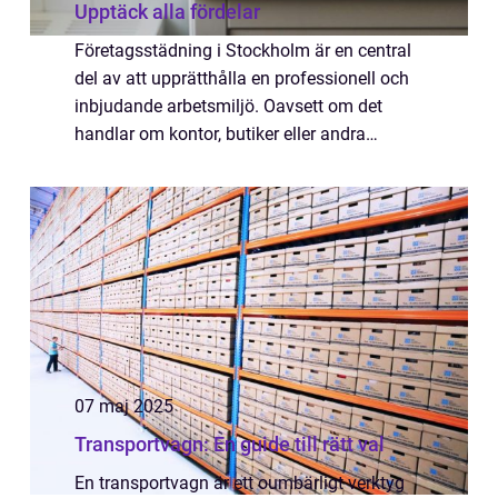
Upptäck alla fördelar
Företagsstädning i Stockholm är en central
del av att upprätthålla en professionell och
inbjudande arbetsmiljö. Oavsett om det
handlar om kontor, butiker eller andra
verksamhetslokaler, säkerställer
regelbunde...
07 maj 2025
Transportvagn: En guide till rätt val
En transportvagn är ett oumbärligt verktyg