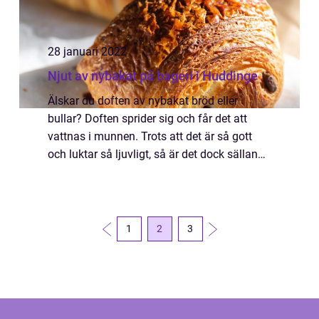
28 januari 2022
Njut av nybakat på bageri i Huddinge
Älskar du doften av nybakat bröd eller
bullar? Doften sprider sig och får det att
vattnas i munnen. Trots att det är så gott
och luktar så ljuvligt, så är det dock sällan
man gör det själv. M...
1
2
3