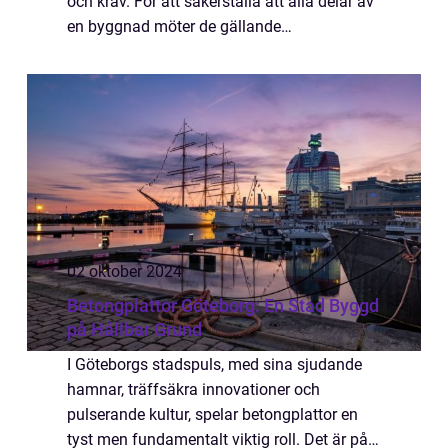
och krav. För att säkerställa att alla delar av
en byggnad möter de gällande
bestämmelserna är entrep...
02 oktober 2024
Betongplattor Göteborg: En Stad Byggd
på Hållbar Grund
I Göteborgs stadspuls, med sina sjudande
hamnar, träffsäkra innovationer och
pulserande kultur, spelar betongplattor en
tyst men fundamentalt viktig roll. Det är på