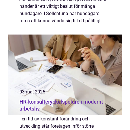
händer är ett viktigt beslut för många
hundägare. I Sollentuna har hundägare
turen att kunna vända sig till ett pålitligt
hunddagis där omsorgen om h...
03 maj 2025
HR-konsulteryckelspelare i modernt
arbetsliv
I en tid av konstant förändring och
utveckling står företagen inför större