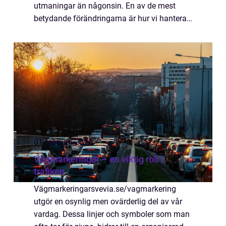
utmaningar än någonsin. En av de mest
betydande förändringarna är hur vi hanterar
och förstår våra m&...
01 februari 2025
Vägmarkeringar – en viktig roll i
trafiken
Vägmarkeringarsvevia.se/vagmarkering
utgör en osynlig men ovärderlig del av vår
vardag. Dessa linjer och symboler som man