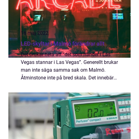
16 maj 2022
LED-skyltar i Malmö förändrar allt
Det brukar heta att “det som händer i Las
Vegas stannar i Las Vegas”. Generellt brukar
man inte säga samma sak om Malmö.
Åtminstone inte på bred skala. Det innebär
för den sakens skull inte att det inte skulle
finnas någonting gemensamt mellan de
två...