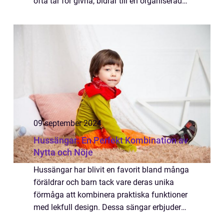
ofta tar för givna, bidrar till en organiserad
och säker trafikmiljö. Men vad innebär e...
09 september 2024
Hussängar: En Perfekt Kombination av
Nytta och Nöje
Hussängar har blivit en favorit bland många
föräldrar och barn tack vare deras unika
förmåga att kombinera praktiska funktioner
med lekfull design. Dessa sängar erbjuder
inte bara en bekväm sovplats utan ocks...