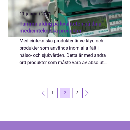
11 januari 2022
Tumma aldrig på kvaliteten på dina
medicintekniska produkter
Medicintekniska produkter är verktyg och
produkter som används inom alla fält i
hälso- och sjukvården. Detta är med andra
ord produkter som måste vara av absolut
bästa kvalitet. Och de måste också vara
tillverkade av leverantörer som lägger ner
extra...
1
2
3