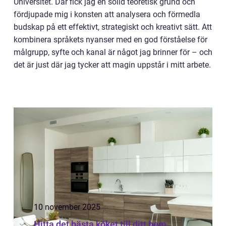
Universitet. Där fick jag en solid teoretisk grund och
fördjupade mig i konsten att analysera och förmedla
budskap på ett effektivt, strategiskt och kreativt sätt. Att
kombinera språkets nyanser med en god förståelse för
målgrupp, syfte och kanal är något jag brinner för – och
det är just där jag tycker att magin uppstår i mitt arbete.
10 november 2025
Hitta det bästa köket till ditt hem