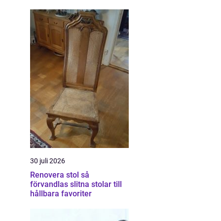
30 juli 2026
Renovera stol så
förvandlas slitna stolar till
hållbara favoriter