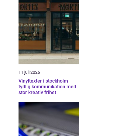
11 juli 2026
Vinyltexter i stockholm
tydlig kommunikation med
stor kreativ frihet