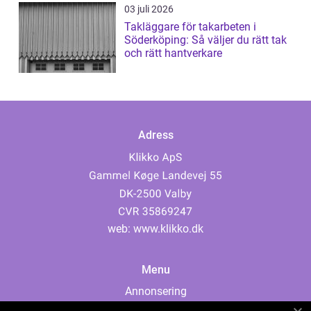
03 juli 2026
Takläggare för takarbeten i
Söderköping: Så väljer du rätt tak
och rätt hantverkare
Adress
web:
www.klikko.dk
Menu
Annonsering
Om oss