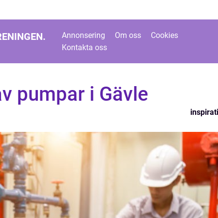
RENINGEN.
Annonsering
Om oss
Cookies
Kontakta oss
v pumpar i Gävle
inspirat