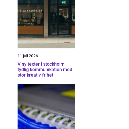
11 juli 2026
Vinyltexter i stockholm
tydlig kommunikation med
stor kreativ frihet