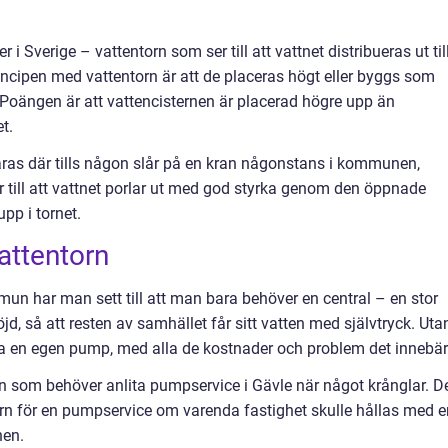
 Sverige – vattentorn som ser till att vattnet distribueras ut til
incipen med vattentorn är att de placeras högt eller byggs som
Poängen är att vattencisternen är placerad högre upp än
et.
ras där tills någon slår på en kran någonstans i kommunen,
er till att vattnet porlar ut med god styrka genom den öppnade
pp i tornet.
attentorn
mun har man sett till att man bara behöver en central – en stor
d, så att resten av samhället får sitt vatten med självtryck. Uta
 ha en egen pump, med alla de kostnader och problem det innebär
 som behöver anlita pumpservice i Gävle när något krånglar. D
dern för en pumpservice om varenda fastighet skulle hållas med e
nen.