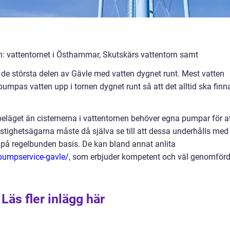
rn: vattentornet i Östhammar, Skutskärs vattentorn samt
de största delen av Gävle med vatten dygnet runt. Mest vatten
mpas vatten upp i tornen dygnet runt så att det alltid ska finn
beläget än cisternerna i vattentornen behöver egna pumpar för a
Fastighetsägarna måste då själva se till att dessa underhålls med
 på regelbunden basis. De kan bland annat anlita
pumpservice-gavle/
, som erbjuder kompetent och väl genomför
Läs fler inlägg här