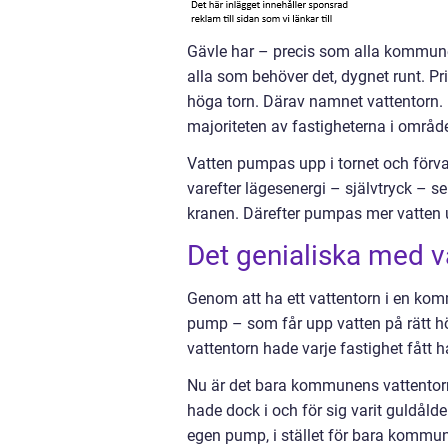
Gävle har – precis som alla kommuner i
alla som behöver det, dygnet runt. Pr
höga torn. Därav namnet vattentorn. 
majoriteten av fastigheterna i områd
Vatten pumpas upp i tornet och förva
varefter lägesenergi – självtryck – s
kranen. Därefter pumpas mer vatten u
Det genialiska med v
Genom att ha ett vattentorn i en kom
pump – som får upp vatten på rätt höj
vattentorn hade varje fastighet fått
Nu är det bara kommunens vattentorn
hade dock i och för sig varit guldål
egen pump, i stället för bara kommu