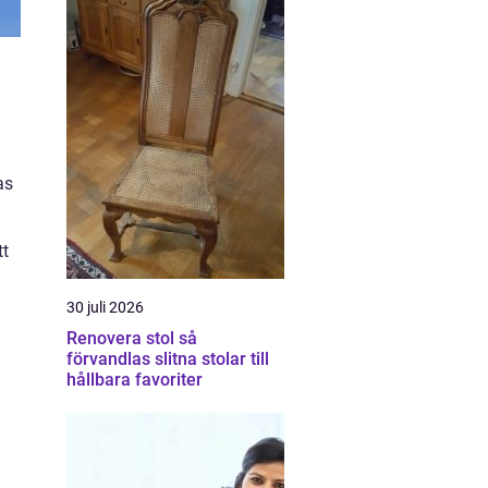
as
tt
30 juli 2026
d
Renovera stol så
förvandlas slitna stolar till
hållbara favoriter