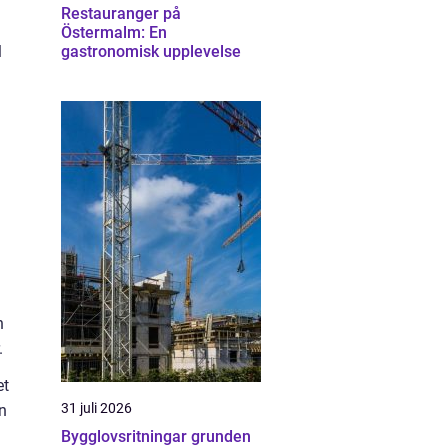
Restauranger på
Östermalm: En
l
gastronomisk upplevelse
n
.
et
31 juli 2026
n
Bygglovsritningar grunden