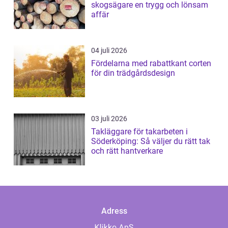
skogsägare en trygg och lönsam
affär
04 juli 2026
Fördelarna med rabattkant corten
för din trädgårdsdesign
03 juli 2026
Takläggare för takarbeten i
Söderköping: Så väljer du rätt tak
och rätt hantverkare
Adress