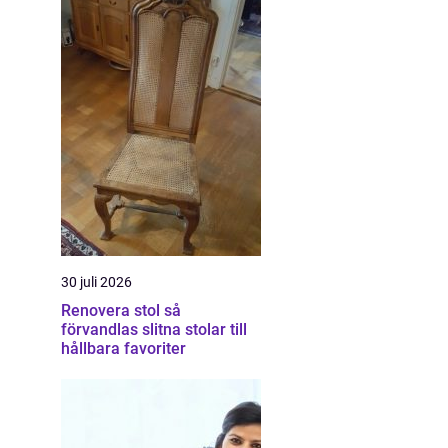
30 juli 2026
Renovera stol så
förvandlas slitna stolar till
hållbara favoriter