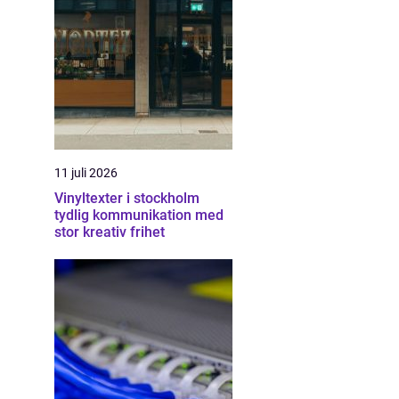
11 juli 2026
Vinyltexter i stockholm
tydlig kommunikation med
stor kreativ frihet