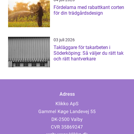
Fördelarna med rabattkant corten
för din trädgårdsdesign
03 juli 2026
Takläggare för takarbeten i
Söderköping: Så väljer du rätt tak
och rätt hantverkare
Adress