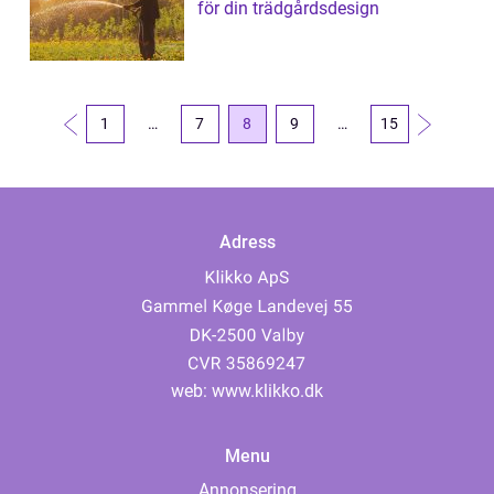
för din trädgårdsdesign
1
…
7
8
9
…
15
Adress
web:
www.klikko.dk
Menu
Annonsering