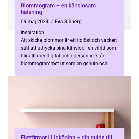
Blommogram – en känslosam
hälsning
09 maj 2024
Eva Sjöberg
inspiration
Att skicka blommor är ett tidlöst och vackert
sätt att uttrycka sina känslor. I en värld som
blir allt mer digital och opersonlig, står
blommogrammet ut som en genuin och
eftertänksam gest. Ett blommo...
Flyttfirmor i Linköping – din guide till